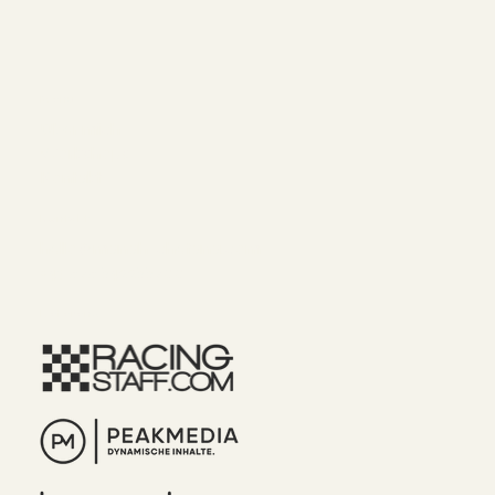
Menu
Über mich
Workshops
Kontakt
Kontakt
hello@manah-chetana.com
+43 676 842288700
Referenz