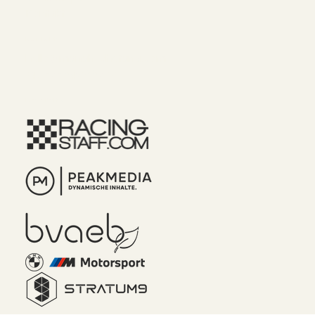
Kontakt
Kontakt
hello@manah-chetana.com
+43 676 842288700
Referenz