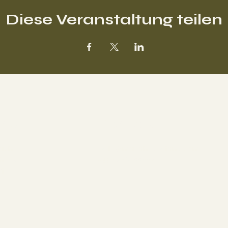
Diese Veranstaltung teilen
nu
Kontakt
mich
hello@manah-chetana.com
hops
+43 676 842288700
t