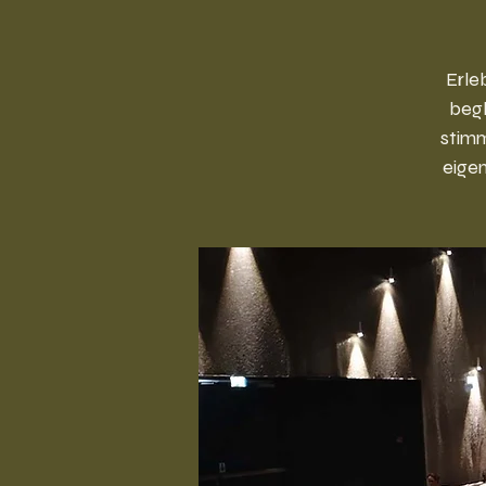
Erle
begl
stimm
eige