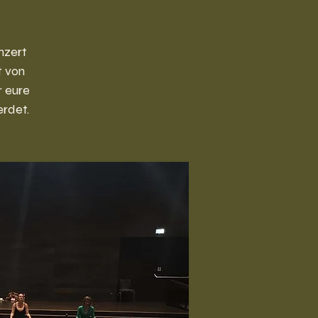
nzert
t von
r eure
rdet.