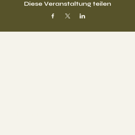
Diese Veranstaltung teilen
Menu
Über mich
Workshops
Kontakt
Kontakt
hello@manah-chetana.com
+43 676 842288700
Referenz